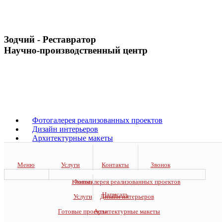
Зодчий - Реставратор
Научно-производственный центр
Уфа, Коммунистическая 92, офис 1
Email:
zod-res@mail.ru
+7 (347) 266-35-63
,
+7 (927) 23-63-563
Фотогалерея реализованных проектов
Дизайн интерьеров
Архитектурные макеты
Общественные здания
Реставрация зданий
Художественная школа
Меню
Услуги
Контакты
Звонок
Главная
Главная
Фотогалерея реализованных проектов
Контакты
Написать
Услуги
Дизайн интерьеров
Проекты
Готовые проекты
Готовые проекты
Архитектурные макеты
Вакансии